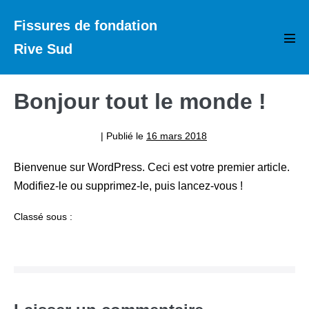
Aller
Fissures de fondation
au
contenu
Rive Sud
basc
le
men
Bonjour tout le monde !
Drain de Fondation
|
Publié le
16 mars 2018
Bienvenue sur WordPress. Ceci est votre premier article.
Modifiez-le ou supprimez-le, puis lancez-vous !
Classé sous :
Non classé
Navigation
d’article